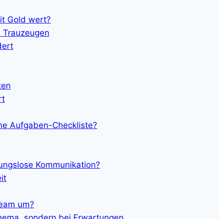
it Gold wert?
ie Trauzeugen
dert
ten
rt
eine Aufgaben-Checkliste?
ibungslose Kommunikation?
it
 Team um?
Thema, sondern bei Erwartungen