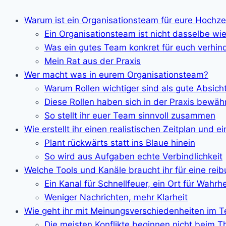
Warum ist ein Organisationsteam für eure Hochze
Ein Organisationsteam ist nicht dasselbe w
Was ein gutes Team konkret für euch verhin
Mein Rat aus der Praxis
Wer macht was in eurem Organisationsteam?
Warum Rollen wichtiger sind als gute Absich
Diese Rollen haben sich in der Praxis bewäh
So stellt ihr euer Team sinnvoll zusammen
Wie erstellt ihr einen realistischen Zeitplan und 
Plant rückwärts statt ins Blaue hinein
So wird aus Aufgaben echte Verbindlichkeit
Welche Tools und Kanäle braucht ihr für eine re
Ein Kanal für Schnellfeuer, ein Ort für Wahrhe
Weniger Nachrichten, mehr Klarheit
Wie geht ihr mit Meinungsverschiedenheiten im
Die meisten Konflikte beginnen nicht beim 