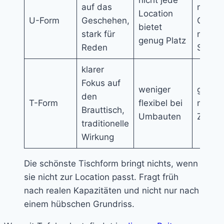
auf das
mittler
Location
U-Form
Geschehen,
Gesell
bietet
stark für
mit Fo
genug Platz
Reden
Sichta
klarer
Fokus auf
weniger
größer
den
T-Form
flexibel bei
mit de
Brauttisch,
Umbauten
Zentr
traditionelle
Wirkung
Die schönste Tischform bringt nichts, wenn
sie nicht zur Location passt. Fragt früh
nach realen Kapazitäten und nicht nur nach
einem hübschen Grundriss.