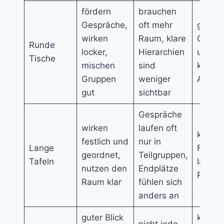
fördern
brauchen
Gespräche,
oft mehr
gemis
wirken
Raum, klare
Gäste
Runde
locker,
Hierarchien
und
Tische
mischen
sind
kommu
Gruppen
weniger
Atmos
gut
sichtbar
Gespräche
wirken
laufen oft
klassi
festlich und
nur in
Lange
Feiern
geordnet,
Teilgruppen,
Tafeln
längli
nutzen den
Endplätze
Räum
Raum klar
fühlen sich
anders an
guter Blick
kleiner
nicht jede