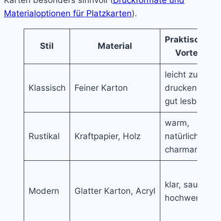
Karten besonders sinnvoll (
Druckformate und
Materialoptionen für Platzkarten
).
Praktischer
Stil
Material
Vorteil
leicht zu
Klassisch
Feiner Karton
drucken,
gut lesbar
warm,
Rustikal
Kraftpapier, Holz
natürlich,
charmant
klar, sauber,
Modern
Glatter Karton, Acryl
hochwertig