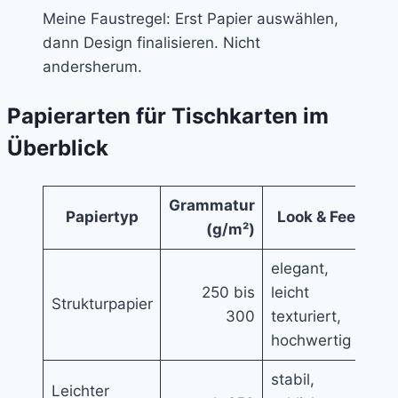
Meine Faustregel: Erst Papier auswählen,
dann Design finalisieren. Nicht
andersherum.
Papierarten für Tischkarten im
Überblick
Grammatur
Papiertyp
Look & Feel
(g/m²)
elegant,
kl
250 bis
leicht
r
Strukturpapier
300
texturiert,
u
hochwertig
H
stabil,
mi
Leichter