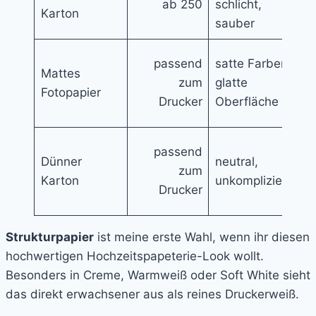
ab 250
schlicht,
De
Karton
sauber
vi
bu
passend
satte Farben,
Mattes
Il
zum
glatte
Fotopapier
gr
Drucker
Oberfläche
D
ei
passend
Dünner
neutral,
N
zum
Karton
unkompliziert
oh
Drucker
Fa
Strukturpapier
ist meine erste Wahl, wenn ihr diesen
hochwertigen Hochzeitspapeterie-Look wollt.
Besonders in Creme, Warmweiß oder Soft White sieht
das direkt erwachsener aus als reines Druckerweiß.