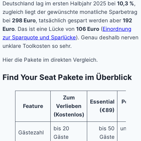
Deutschland lag im ersten Halbjahr 2025 bei
10,3 %
,
zugleich liegt der gewünschte monatliche Sparbetrag
bei
298 Euro
, tatsächlich gespart werden aber
192
Euro
. Das ist eine Lücke von
106 Euro
(
Einordnung
zur Sparquote und Sparlücke
). Genau deshalb nerven
unklare Toolkosten so sehr.
Hier die Pakete im direkten Vergleich.
Find Your Seat Pakete im Überblick
Zum
Essential
Perfect
Feature
Verlieben
(€89)
(€
(Kostenlos)
bis 20
bis 50
unbegre
Gästezahl
Gäste
Gäste
G