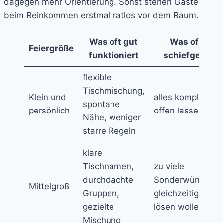
dagegen mehr Orientierung. Sonst stehen Gäste
beim Reinkommen erstmal ratlos vor dem Raum.
Was oft gut
Was oft
Feiergröße
funktioniert
schiefgeht
flexible
Tischmischung,
Klein und
alles komplett
spontane
persönlich
offen lassen
Nähe, weniger
starre Regeln
klare
Tischnamen,
zu viele
durchdachte
Sonderwünsche
Mittelgroß
Gruppen,
gleichzeitig
gezielte
lösen wollen
Mischung