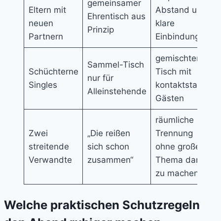
gemeinsamer
Eltern mit
Abstand und
Ehrentisch aus
neuen
klare
Prinzip
Partnern
Einbindung
gemischter
Sammel-Tisch
Schüchterne
Tisch mit
nur für
Singles
kontaktstarken
Alleinstehende
Gästen
räumliche
Zwei
„Die reißen
Trennung
streitende
sich schon
ohne großes
Verwandte
zusammen“
Thema daraus
zu machen
Welche praktischen Schutzregeln